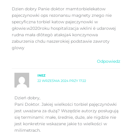
Dzien dobry Panie doktor mamtorbielekatow
pajeczynowki ops rezonansu magnety znego nie
specyficzna torbiel katow pajeczynowki w
głowie.w2020roku hospitalizacja wklini ë udarowej
rudna mała dlôtegò ataksja4 konczynowa
zaburzenia chdu naszerokiej podstawie zawroty
glowy
Odpowiedz
INEZ
22 WRZEŚNIA 2024 PRZY 17:22
Dzień dobry,
Pani Doktor. Jakiej wielkości torbiel pajęczynówki
jest uważana za dużą? Wszędzie autorzy posługują
się terminami: małe, średnie, duże, ale nigdzie nie
jest konkretnie wskazane jakie to wielkości w
milimetrach.