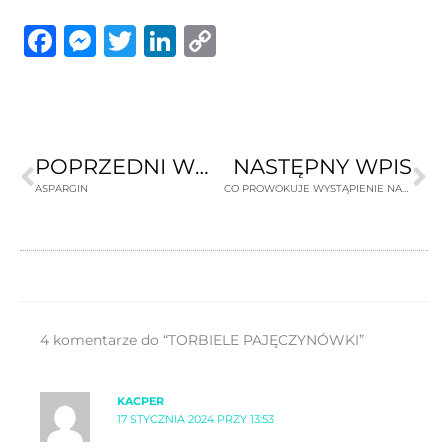
Facebook
Messenger
Twitter
LinkedIn
Copy
Link
Prev
Na
POPRZEDNI WPIS
NASTĘPNY WPIS
ASPARGIN
CO PROWOKUJE WYSTĄPIENIE NAPADÓW PADACZKI? Przykłady pacjentów.
4 komentarze do “TORBIELE PAJĘCZYNÓWKI”
KACPER
17 STYCZNIA 2024 PRZY 13:53