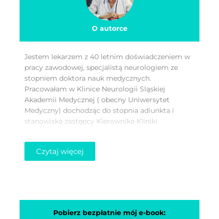
O autorce
Jestem lekarzem z 40 letnim doświadczeniem w
pracy zawodowej, specjalistą neurologiem ze
stopniem doktora nauk medycznych.
Pracowałam w Klinice Neurologii Sląskiej
Akademii Medycznej ( obecny Uniwersytet
Medyczny) dochodząc do stopnia adiunkta i
stanowiska zastępcy Kierownika Kliniki.
Przez 16 lat byłam ordynatorem oddziału
Czytaj więcej
neurologii i oddziału udarowego w Szpitalu
Powiatowym w Świętochłowicach, a ponadto
przez 5 lat także dyrektorem ds. lecznictwa tego
szpitala. Pracując w tym szpitalu ukończyłam
studia podyplomowe w GWSH w Katowicach –
kierunek : zarządzanie placówkami służby
Pobierz bezpłatnie mój e-book: