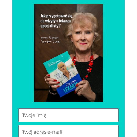
zdrowia.
Poza tym od ponad 20 lat prowadzę w
Katowicach samodzielną, neurologiczną praktykę
specjalistyczną pracownię EEG (
elektroencefalografia ) a ostatnio od kilku lat
również terapię ośrodkowego układu nerwowego
metodą Biofeedback. Posiadam certyfikat z
neurofizjologii kwalifikujący do oceny badań EEG
oraz terapii biofeedback.
Prywatnie, mieszkam w Katowicach, mąż jest
lekarzem, mam 3 wspaniałych, dorosłych synów,
cudowne wnuki i kochanego psa.
Od kilku lat planowałam podzielić się moimi
doświadczeniami z pracy zawodowej, spisując
ciekawe przypadki, ciekawe zdarzenia
humorystyczne ( bo i takie się zdarzają) oraz
odpowiadać na częste pytania pacjentów.