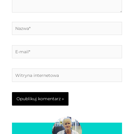
Nazwa*
E-
mail*
Witryna
internetowa