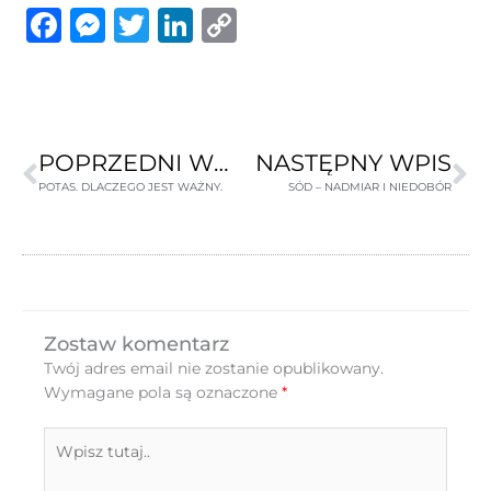
Facebook
Messenger
Twitter
LinkedIn
Copy
Link
Prev
Na
POPRZEDNI WPIS
NASTĘPNY WPIS
POTAS. DLACZEGO JEST WAŻNY.
SÓD – NADMIAR I NIEDOBÓR
Zostaw komentarz
Twój adres email nie zostanie opublikowany.
Wymagane pola są oznaczone
*
Wpisz
tutaj..