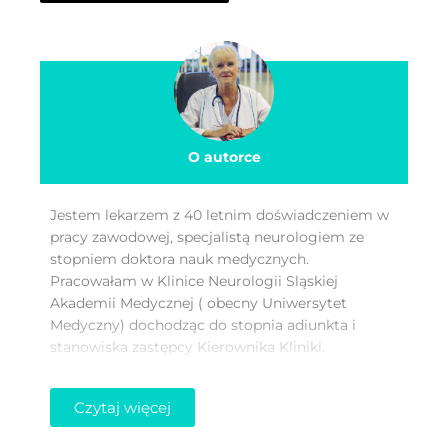
O autorce
Jestem lekarzem z 40 letnim doświadczeniem w
pracy zawodowej, specjalistą neurologiem ze
stopniem doktora nauk medycznych.
Pracowałam w Klinice Neurologii Sląskiej
Akademii Medycznej ( obecny Uniwersytet
Medyczny) dochodząc do stopnia adiunkta i
stanowiska zastępcy Kierownika Kliniki.
Przez 16 lat byłam ordynatorem oddziału
Czytaj więcej
neurologii i oddziału udarowego w Szpitalu
Powiatowym w Świętochłowicach, a ponadto