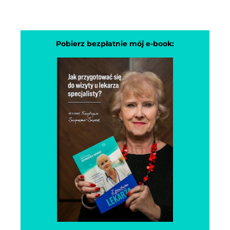
przez 5 lat także dyrektorem ds. lecznictwa tego
szpitala. Pracując w tym szpitalu ukończyłam
studia podyplomowe w GWSH w Katowicach –
kierunek : zarządzanie placówkami służby
Pobierz bezpłatnie mój e-book:
zdrowia.
Poza tym od ponad 20 lat prowadzę w
Katowicach samodzielną, neurologiczną praktykę
specjalistyczną pracownię EEG (
elektroencefalografia ) a ostatnio od kilku lat
również terapię ośrodkowego układu nerwowego
metodą Biofeedback. Posiadam certyfikat z
neurofizjologii kwalifikujący do oceny badań EEG
oraz terapii biofeedback.
Prywatnie, mieszkam w Katowicach, mąż jest
lekarzem, mam 3 wspaniałych, dorosłych synów,
cudowne wnuki i kochanego psa.
Od kilku lat planowałam podzielić się moimi