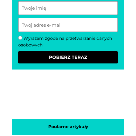
doświadczeniami z pracy zawodowej, spisując
ciekawe przypadki, ciekawe zdarzenia
humorystyczne ( bo i takie się zdarzają) oraz
odpowiadać na częste pytania pacjentów.
Wyrazam zgode na przetwarzanie danych
osobowych
POBIERZ TERAZ
Poularne artykuły