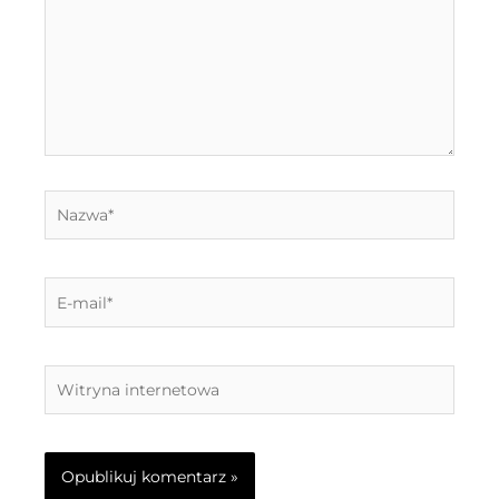
Nazwa*
E-
mail*
Witryna
internetowa